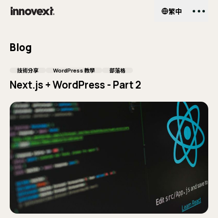
繁中
EN
繁中
Services
服務項目
Blog
網
About Us
關於我們
技術分享
WordPress 教學
部落格
Next.js + WordPress - Part 2
UI
客
Work
作品案例
企
Shop
Pa
外掛商城
He
Insights
部落格
Wo
購
My Account
會員中心