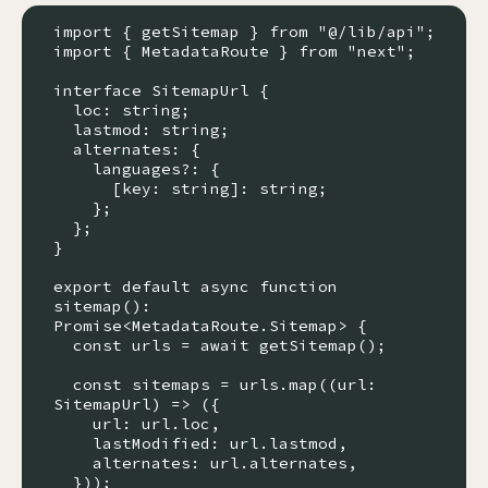
import { getSitemap } from "@/lib/api";

import { MetadataRoute } from "next";

interface SitemapUrl {

  loc: string;

  lastmod: string;

  alternates: {

    languages?: {

      [key: string]: string;

    };

  };

}

export default async function 
sitemap(): 
Promise<MetadataRoute.Sitemap> {

  const urls = await getSitemap();

  const sitemaps = urls.map((url: 
SitemapUrl) => ({

    url: url.loc,

    lastModified: url.lastmod,

    alternates: url.alternates,

  }));
