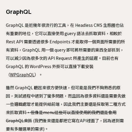
更
GraphQL
GraphQL 是近幾年很流行的工具，在 Headless CMS 生態圈也佔
軟
有重要的地位，它可以直接使用 guery 語法去抓取資料，相較於
Mo
Rest API 需要透過很多 Endpoints 才能取得一個頁面所需要的所
We
有資料，GraphQL 用一個 query 即可將所需要的東西全部抓到，
可以減少因為很多次的 API Request 所產生的延遲。目前也有
Nex
GraphQL 的 WordPress 外掛可以直接下載安裝
Re
（
WPGraphQL
）。
雖然 GraphQL 聽起來很方便快速，但可能是我們不夠熟悉的原
因，測試過程中遇到了蠻多問題，而且因為很多資料還是需要先做
一些邏輯處理才能提供給前端，因此我們主要還是採取第二種方式
來抓取資料
，但像是menu這些可以直接使用的我們還是會用
GraphQL來抓
(我們後來還是都把它寫在API裡面了，因為遇到需
要有多層選單的需求)。