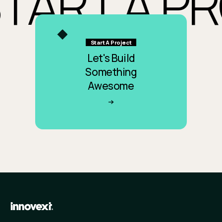
ART A PRO
Start A Project
Let's Build
Something
Awesome
開始專案