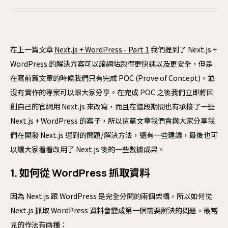
購
Checkout
客
結帳
在上一篇文章
Next.js + WordPress - Part 1
我們提到了 Next.js +
ER
WordPress 的解決方案可以讓網站跑得更快速以及更安全，但是
開始專案
聯絡我們
Wo
在寫前篇文章的時候我們只有完成 POC (Prove of Concept)，並
Sh
沒有實作的專案可以跟大家分享。在完成 POC 之後我們立即將因
創自己的官網用 Next.js 來改寫，而且在這段期間也有承接了一些
Next.js + WordPress 的案子，所以這篇文章我們會與大家分享我
網
們在開發 Next.js 遇到的問題/解決方法，還有一些建議，最後也可
網
以讓大家看看改用了 Next.js 後的一些數據成果。
A
1. 如何從 WordPress 抓取資料
防
因為 Next.js 跟 WordPress 是完全分開的兩個架構，所以如何從
網
Next.js 抓取 WordPress 資料會變成第一個需要解決的問題，最常
軟
見的作法有兩種：