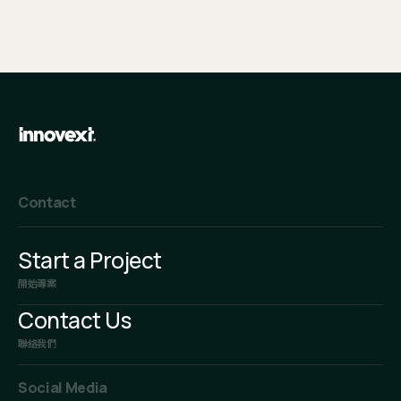
Contact
Start a Project
開始專案
Contact Us
聯絡我們
Social Media