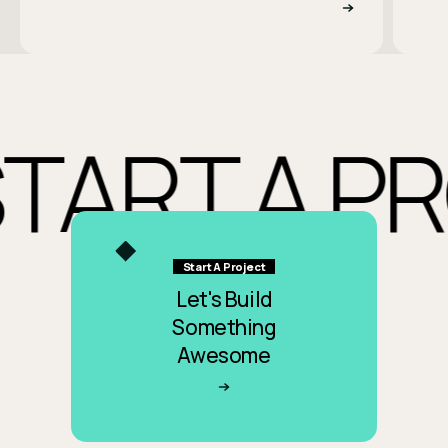
ART A PRO
Start A Project
Let's Build
Something
Awesome
開始專案