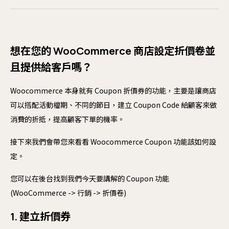
購
Checkout
客
結帳
想在您的 WooCommerce 商店設定折價卷並
ER
且提供給客戶嗎？
開始專案
聯絡我們
Wo
Sh
Woocommerce 本身就有 Coupon 折價券的功能，主要是讓商店
可以搭配活動檔期、不同的節日，建立 Coupon Code 給顧客來做
消費的折抵，提高顧客下單的機率。
網
接下來我們會帶您來看看 Woocommerce Coupon 功能該如何設
網
定。
A
您可以在後台找到我們今天要講解的 Coupon 功能
防
(WooCommerce -> 行銷 -> 折價卷)
網
1. 建立折價券
軟