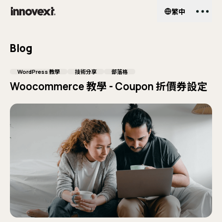
繁中
EN
繁中
Services
服務項目
Blog
網
About Us
關於我們
WordPress 教學
技術分享
部落格
Woocommerce 教學 - Coupon 折價券設定
UI
客
Work
作品案例
企
Shop
Pa
外掛商城
He
Insights
部落格
Wo
購
My Account
會員中心