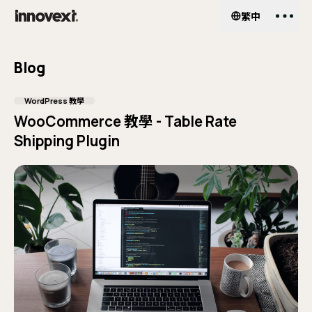
繁中
EN
繁中
Services
服務項目
Blog
網
About Us
關於我們
WordPress 教學
WooCommerce 教學 - Table Rate
UI
Shipping Plugin
客
Work
作品案例
企
Shop
Pa
外掛商城
He
Insights
部落格
Wo
購
My Account
會員中心