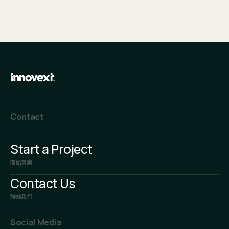
Contact
Start a Project
開始專案
Contact Us
聯絡我們
Social Media