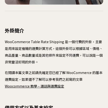
購
Checkout
客
結帳
ER
外掛簡介
開始專案
聯絡我們
Wo
WooCommerce Table Rate Shipping 是一個付費的外掛，主要
Sh
是用來設定複雜的運費計算方式，這個外掛可以根據區域、價格、
商品重量、商品數量或是其他條件來設定不同運費，可以說是一個
網
非常靈活好用的外掛。
網
在閱讀本篇文章之前請先確定您已經了解 WooCommerce 的基本
A
運費設定，如果還不了解可以參考我們之前寫的文章
防
Woocommerce 教學 – 運送與運費設定
網
軟
使用方式以及基本設定