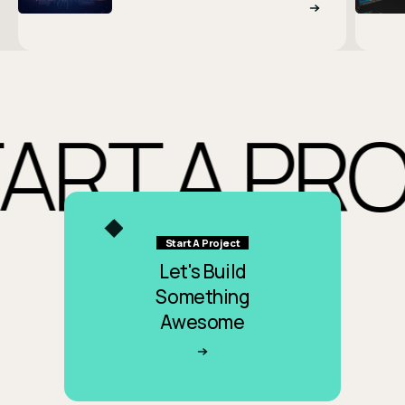
RT A PROJ
Start A Project
Let's Build
Something
Awesome
開始專案