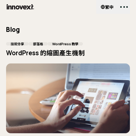
繁中
EN
繁中
Services
服務項目
Blog
網
About Us
關於我們
技術分享
部落格
WordPress 教學
WordPress 的縮圖產生機制
UI
客
Work
作品案例
企
Shop
Pa
外掛商城
He
Insights
部落格
Wo
購
My Account
會員中心