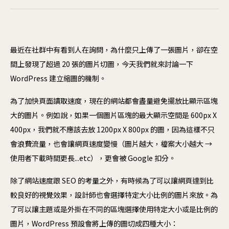
購
Checkout
客
結帳
最近在社群中有看到人在詢問，為什麼只上傳了一張圖片，卻在空
ER
間上發現了超過 20 張的圖片切圖，今天我們就來討論一下
開始專案
聯絡我們
Wo
WordPress 建立縮圖的機制。
Sh
為了加快頁面讀取速度，現在的網站都會盡量避免擺放比顯示區塊
大的圖片。例如說，如果一個圖片區塊的最大顯示空間是 600px X
網
400px，我們就不應該去放 1200px X 800px 的圖，因為這樣不只
網
會浪費流量，也會讓網頁速度變慢（圖片越大，檔案大小越大 →
使用者下載時間更長...etc），更會被 Google 扣分。
A
除了網站速度跟 SEO 的考量之外，有時候為了可以讓網頁達到比
防
較良好的視覺效果，設計師也會選擇特定大小比例的圖片來放。為
網
了可以讓主題或是外掛在不同的區塊選擇使用特定大小或是比例的
軟
圖片，WordPress 預設會將上傳的圖切成四種大小：