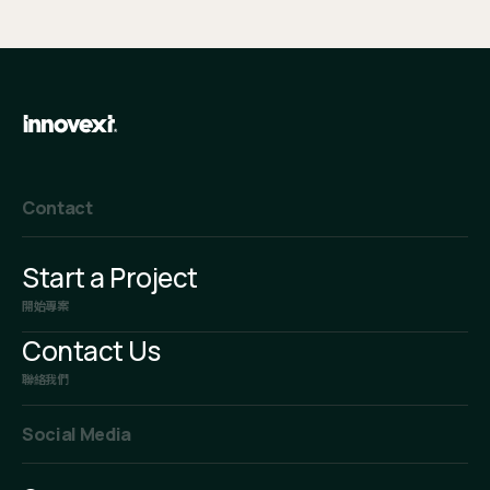
Contact
Start a Project
開始專案
Contact Us
聯絡我們
Social Media