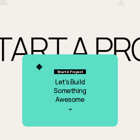
ART A PRO
Start A Project
Let's Build
Something
Awesome
開始專案